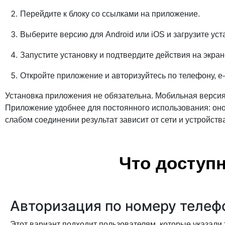
Перейдите к блоку со ссылками на приложение.
Выберите версию для Android или iOS и загрузите ус
Запустите установку и подтвердите действия на экран
Откройте приложение и авторизуйтесь по телефону, e-
Установка приложения не обязательна. Мобильная версия 
Приложение удобнее для постоянного использования: он
слабом соединении результат зависит от сети и устройст
Что доступн
Авторизация по номеру телеф
Этот вариант подходит пользователям, которые указали