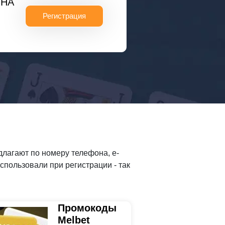
 НА
Регистрация
длагают по номеру телефона, e-
использовали при регистрации - так
Промокоды
Melbet