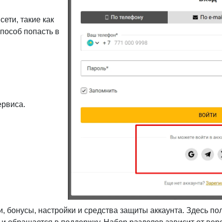
ети, такие как
способ попасть в
ервиса.
 бонусы, настройки и средства защиты аккаунта. Здесь по