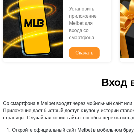
Установить
приложение
Melbet для
входа со
смартфона
Скачать
Вход 
Со смартфона в Melbet входят через мобильный сайт или 
Приложение дает быстрый доступ к купону, истории ставо
страницы. Случайная копия сайта способна перехватить д
Откройте официальный сайт Melbet в мобильном брау