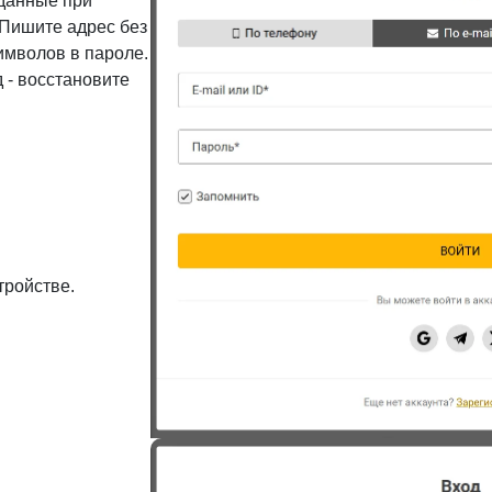
 данные при
 Пишите адрес без
имволов в пароле.
 - восстановите
тройстве.