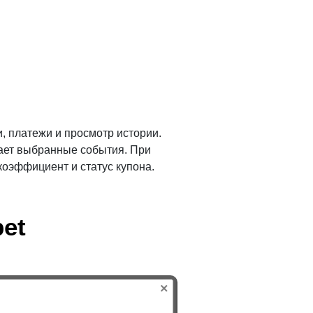
, платежи и просмотр истории.
вает выбранные события. При
коэффициент и статус купона.
et