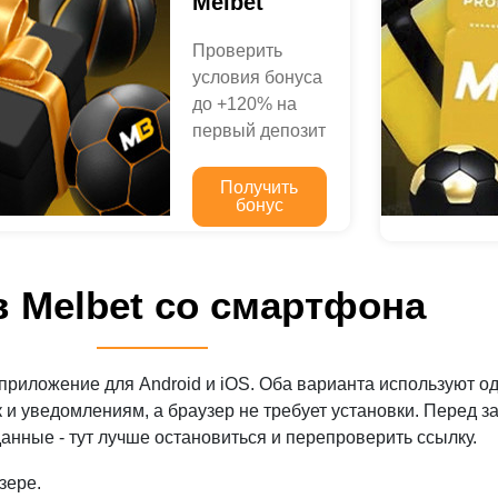
Melbet
Проверить
условия бонуса
до +120% на
первый депозит
Получить
бонус
в Melbet со смартфона
приложение для Android и iOS. Оба варианта используют оди
к и уведомлениям, а браузер не требует установки. Перед з
анные - тут лучше остановиться и перепроверить ссылку.
зере.